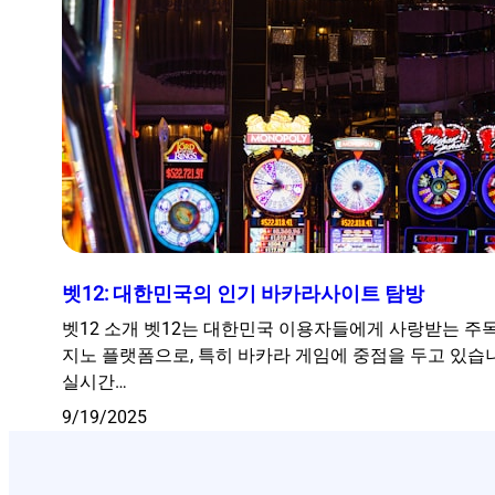
벳12: 대한민국의 인기 바카라사이트 탐방
벳12 소개 벳12는 대한민국 이용자들에게 사랑받는 주
지노 플랫폼으로, 특히 바카라 게임에 중점을 두고 있습
실시간…
9/19/2025