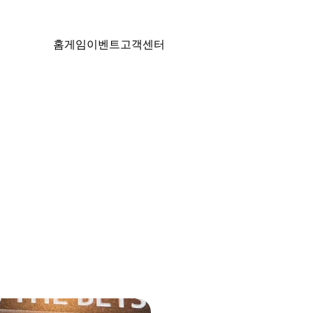
홈
게임
이벤트
고객센터