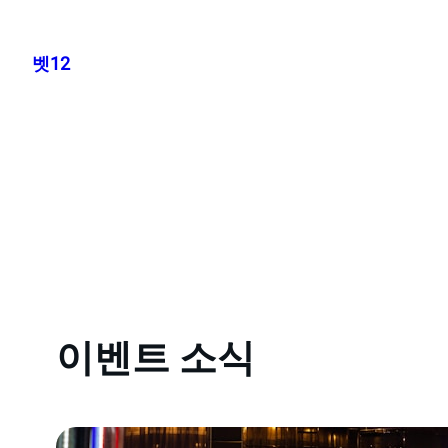
콘
텐
벳12
츠
로
바
로
가
기
이벤트 소식