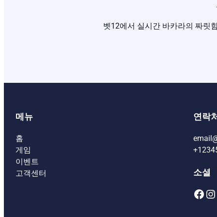
벳12에서 실시간 바카라의 짜릿
메뉴
연락
홈
email
게임
+1234
이벤트
소셜
고객센터
Facebook
Instagram