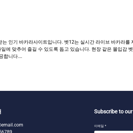
 받는 인기 바카라사이트입니다. 벳12는 실시간 라이브 바카라를
일에 맞추어 즐길 수 있도록 돕고 있습니다. 현장 같은 몰입감 
공합니다.…
처
Subscribe to our
@email.com
이메일
*
56789