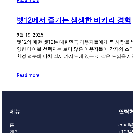
Read more
벳12에서 즐기는 생생한 바카라 경험
9월 19, 2025
벳12의 매魅 벳12는 대한민국 이용자들에게 큰 사랑을
양한 테이블 선택지는 보다 많은 이용자들이 각자의 스타
환경 덕분에 마치 실제 카지노에 있는 것 같은 느낌을 제
Read more
메뉴
연락
홈
email
게임
+1234